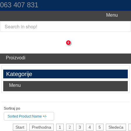
063 407 831
Menu
0
Proizvodi
Kategorije
Menu
Sortiraj po
Sorted Product Name +/-
Start
Prethodna
1
2
3
4
5
Sledeća