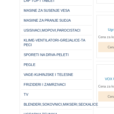
LAP TOP I TABLET
MASINE ZA SUSENJE VESA
MASIINE ZA PRANJE SUDJA
Ugr
USISIVACI,MOPOVI,PAROCISTACI
Cena za ku
KLIME-VENTILATORI-GREJALICE-TA
PECI
Cen
SPORETI NA DRVA-PELETI
PEGLE
VAGE-KUHINJSKE I TELESNE
VOX 
FRIZIDERI I ZAMRZIVACI
Cena za ku
TV
Cen
BLENDERI,SOKOVNICI,MIKSERI,SECKALICE