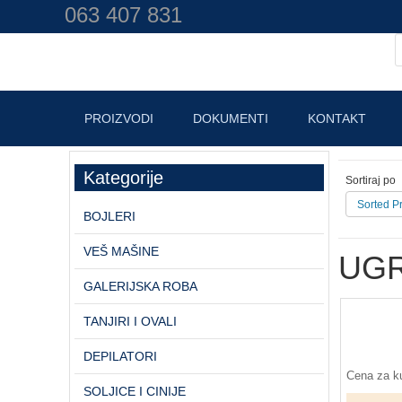
063 407 831
PROIZVODI
DOKUMENTI
KONTAKT
Kategorije
Sortiraj po
Sorted P
BOJLERI
VEŠ MAŠINE
UGR
GALERIJSKA ROBA
TANJIRI I OVALI
DEPILATORI
Cena za ku
SOLJICE I CINIJE