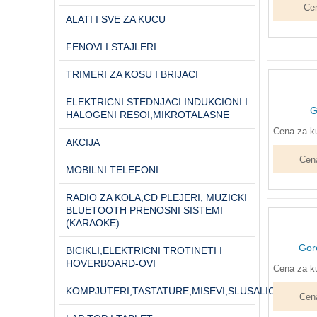
Cen
ALATI I SVE ZA KUCU
FENOVI I STAJLERI
TRIMERI ZA KOSU I BRIJACI
ELEKTRICNI STEDNJACI.INDUKCIONI I
G
HALOGENI RESOI,MIKROTALASNE
Cena za ku
AKCIJA
Cen
MOBILNI TELEFONI
RADIO ZA KOLA,CD PLEJERI, MUZICKI
BLUETOOTH PRENOSNI SISTEMI
(KARAOKE)
Gor
BICIKLI,ELEKTRICNI TROTINETI I
HOVERBOARD-OVI
Cena za ku
KOMPJUTERI,TASTATURE,MISEVI,SLUSALICE...
Cen