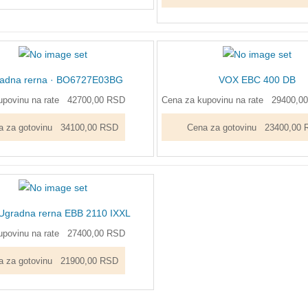
adna rerna · BO6727E03BG
VOX EBC 400 DB
povinu na rate
42700,00 RSD
Cena za kupovinu na rate
29400,0
a za gotovinu
34100,00 RSD
Cena za gotovinu
23400,00 
Ugradna rerna EBB 2110 IXXL
povinu na rate
27400,00 RSD
a za gotovinu
21900,00 RSD