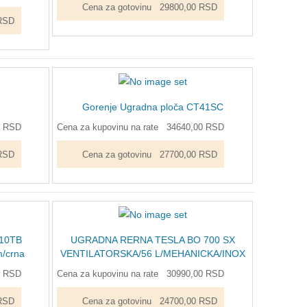
Cena za gotovinu
29800,00 RSD
RSD
Gorenje Ugradna ploča CT41SC
0 RSD
Cena za kupovinu na rate
34640,00 RSD
RSD
Cena za gotovinu
27700,00 RSD
410TB
UGRADNA RERNA TESLA BO 700 SX
m/crna
VENTILATORSKA/56 L/MEHANICKA/INOX
0 RSD
Cena za kupovinu na rate
30990,00 RSD
RSD
Cena za gotovinu
24700,00 RSD