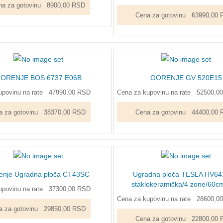
a za gotovinu
8900,00 RSD
Cena za gotovinu
63990,00 
ORENJE BOS 6737 E06B
GORENJE GV 520E15
povinu na rate
47990,00 RSD
Cena za kupovinu na rate
52500,0
a za gotovinu
38370,00 RSD
Cena za gotovinu
44400,00 
enje Ugradna ploča CT43SC
Ugradna ploča TESLA HV6
staklokeramička/4 zone/60c
povinu na rate
37300,00 RSD
Cena za kupovinu na rate
28600,0
a za gotovinu
29850,00 RSD
Cena za gotovinu
22800,00 