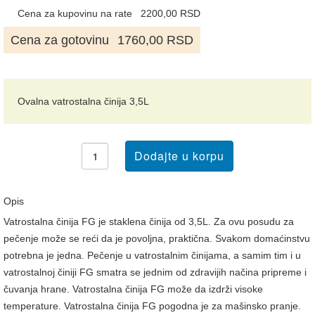
Cena za kupovinu na rate
2200,00 RSD
Cena za gotovinu
1760,00 RSD
Ovalna vatrostalna činija 3,5L
Opis
Vatrostalna činija FG je staklena činija od 3,5L. Za ovu posudu za
pečenje može se reći da je povoljna, praktična. Svakom domaćinstvu
potrebna je jedna. Pečenje u vatrostalnim činijama, a samim tim i u
vatrostalnoj činiji FG smatra se jednim od zdravijih načina pripreme i
čuvanja hrane. Vatrostalna činija FG može da izdrži visoke
temperature. Vatrostalna činija FG pogodna je za mašinsko pranje.