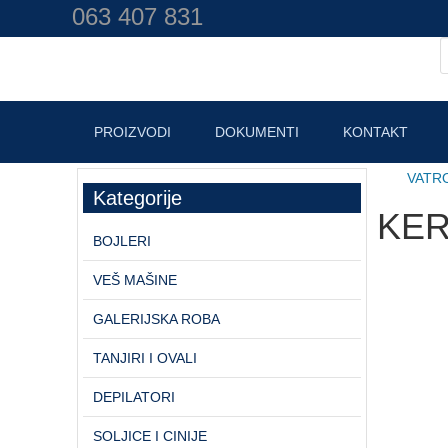
063 407 831
PROIZVODI
DOKUMENTI
KONTAKT
VATRO
Kategorije
KER
BOJLERI
VEŠ MAŠINE
GALERIJSKA ROBA
TANJIRI I OVALI
DEPILATORI
SOLJICE I CINIJE