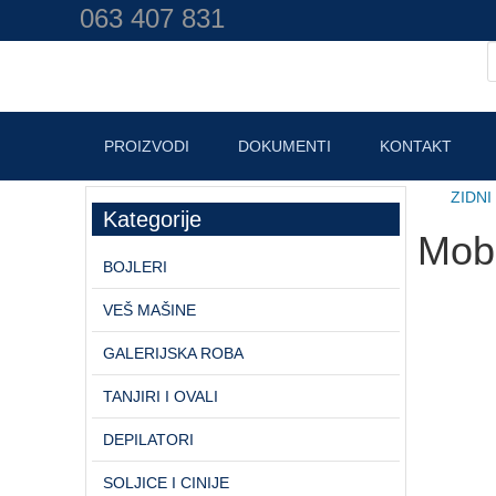
063 407 831
PROIZVODI
DOKUMENTI
KONTAKT
ZIDN
Kategorije
Mobi
BOJLERI
VEŠ MAŠINE
GALERIJSKA ROBA
TANJIRI I OVALI
DEPILATORI
SOLJICE I CINIJE