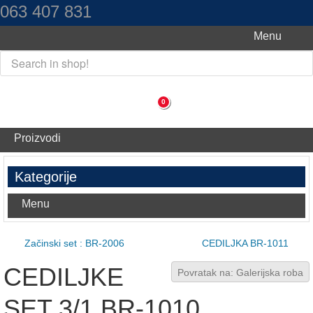
063 407 831
Menu
0
Proizvodi
Kategorije
Menu
Začinski set : BR-2006
CEDILJKA BR-1011
CEDILJKE
Povratak na: Galerijska roba
SET 3/1 BR-1010