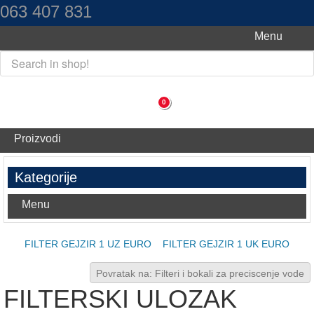
063 407 831
Menu
0
Proizvodi
Kategorije
Menu
FILTER GEJZIR 1 UZ EURO
FILTER GEJZIR 1 UK EURO
Povratak na: Filteri i bokali za preciscenje vode
FILTERSKI ULOZAK