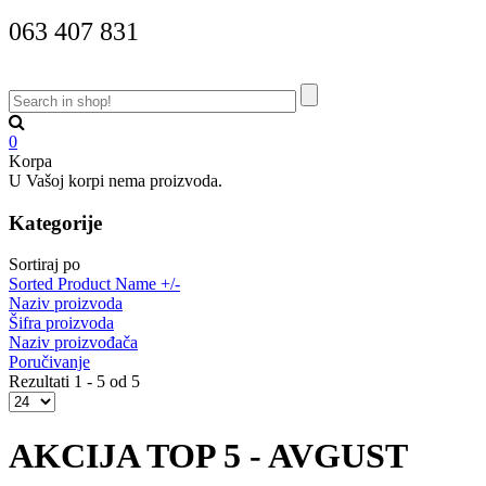
063 407 831
0
Korpa
U Vašoj korpi nema proizvoda.
Kategorije
Sortiraj po
Sorted Product Name +/-
Naziv proizvoda
Šifra proizvoda
Naziv proizvođača
Poručivanje
Rezultati 1 - 5 od 5
AKCIJA TOP 5 - AVGUST